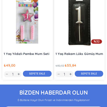
%32
1 Yaş Yıldızlı Pembe Mum Seti
1 Yaş Rakam Lüks Gümüş Mum
₺49,00
₺55,84
₺82,52
SEPETE EKLE
SEPETE EKLE
BİZDEN HABERDAR OLUN
E-Bültene Kayıt Olun Fırsat ve İndirimlerden Faydalanın!