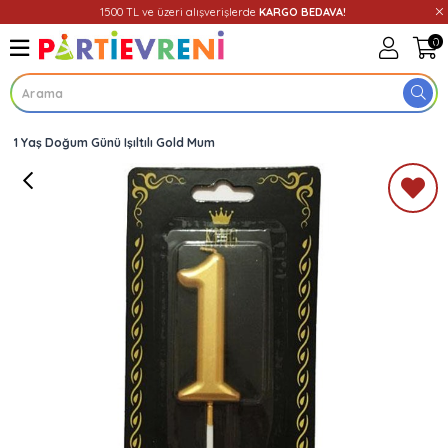
1500 TL ve üzeri alışverişlerde
KARGO BEDAVA!
0
1 Yaş Doğum Günü Işıltılı Gold Mum
Üye Girişi
Üye Ol