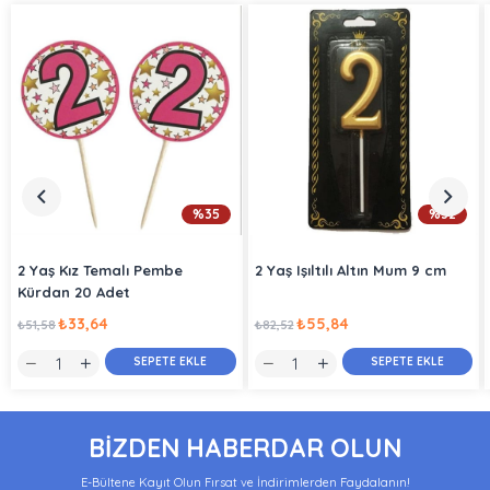
%35
%32
2 Yaş Kız Temalı Pembe
2 Yaş Işıltılı Altın Mum 9 cm
Kürdan 20 Adet
₺33,64
₺55,84
₺51,58
₺82,52
SEPETE EKLE
SEPETE EKLE
BİZDEN HABERDAR OLUN
E-Bültene Kayıt Olun Fırsat ve İndirimlerden Faydalanın!