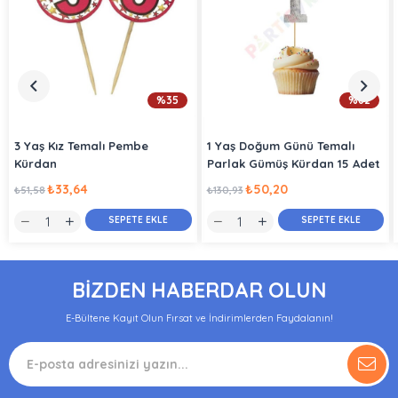
%35
%62
3 Yaş Kız Temalı Pembe
1 Yaş Doğum Günü Temalı
Kürdan
Parlak Gümüş Kürdan 15 Adet
₺33,64
₺50,20
₺51,58
₺130,93
SEPETE EKLE
SEPETE EKLE
BİZDEN HABERDAR OLUN
E-Bültene Kayıt Olun Fırsat ve İndirimlerden Faydalanın!