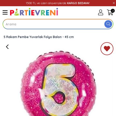
1500 TL ve üzeri alışverişlerde
KARGO BEDAVA!
0
5 Rakam Pembe Yuvarlak Folyo Balon - 45 cm
Üye Girişi
Üye Ol