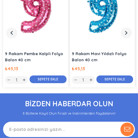
9 Rakam Pembe Kalpli Folyo
9 Rakam Mavi Yıldızlı Folyo
Balon 40 cm
Balon 40 cm
₺45,13
₺45,13
SEPETE EKLE
SEPETE EKLE
BİZDEN HABERDAR OLUN
E-Bültene Kayıt Olun Fırsat ve İndirimlerden Faydalanın!