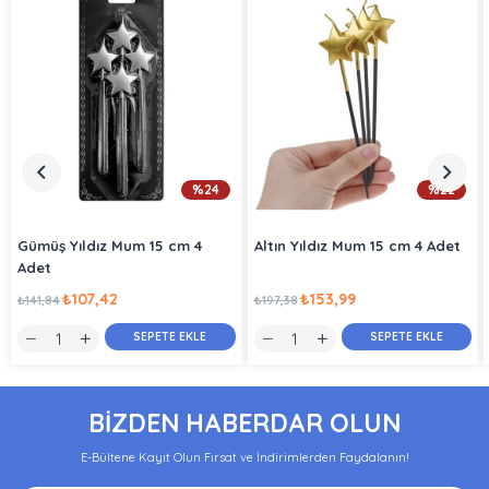
%24
%22
Gümüş Yıldız Mum 15 cm 4
Altın Yıldız Mum 15 cm 4 Adet
Adet
₺107,42
₺153,99
₺141,84
₺197,38
SEPETE EKLE
SEPETE EKLE
BİZDEN HABERDAR OLUN
E-Bültene Kayıt Olun Fırsat ve İndirimlerden Faydalanın!