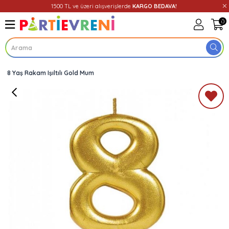
1500 TL ve üzeri alışverişlerde
KARGO BEDAVA!
0
8 Yaş Rakam Işıltılı Gold Mum
Üye Girişi
Üye Ol