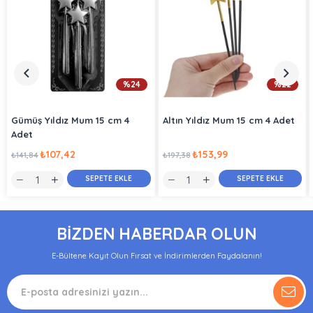
%24
%22
Gümüş Yıldız Mum 15 cm 4
Altın Yıldız Mum 15 cm 4 Adet
Adet
₺107,42
₺153,99
₺141,84
₺197,38
SEPETE EKLE
SEPETE EKLE
BİZDEN HABERDAR OLUN
E-Bültene Kayıt Olun Fırsat ve İndirimlerden Faydalanın!