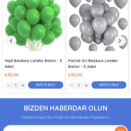
Yeşil Baskısız Lateks Balon - 5
Pastel Gri Baskısız Lateks
Adet
Balon - 5 Adet
₺30,00
₺30,00
SEPETE EKLE
SEPETE EKLE
BİZDEN HABERDAR OLUN
E-Bültene Kayıt Olun Fırsat ve İndirimlerden Faydalanın!