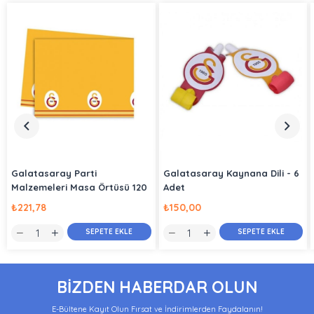
Galatasaray Parti
Galatasaray Kaynana Dili - 6
Malzemeleri Masa Örtüsü 120
Adet
cm x 180 cm
₺221,78
₺150,00
SEPETE EKLE
SEPETE EKLE
BİZDEN HABERDAR OLUN
E-Bültene Kayıt Olun Fırsat ve İndirimlerden Faydalanın!