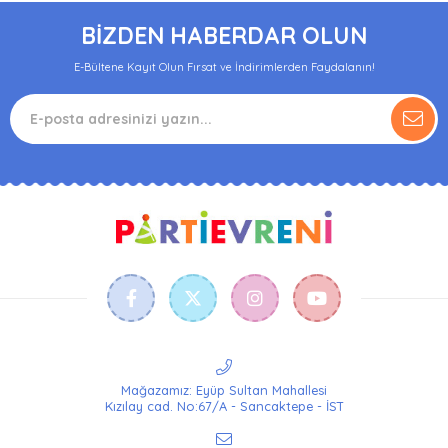
BİZDEN HABERDAR OLUN
E-Bültene Kayıt Olun Fırsat ve İndirimlerden Faydalanın!
Mağazamız: Eyüp Sultan Mahallesi
Kızılay cad. No:67/A - Sancaktepe - İST