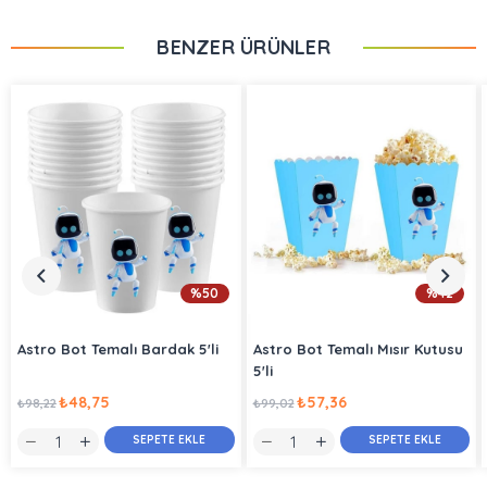
BENZER ÜRÜNLER
%50
%42
Astro Bot Temalı Bardak 5'li
Astro Bot Temalı Mısır Kutusu
5'li
₺48,75
₺57,36
₺98,22
₺99,02
SEPETE EKLE
SEPETE EKLE