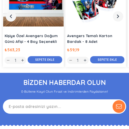
Kişiye Özel Avengers Doğum
Avengers Temalı Karton
Günü Afişi - 4 Boy Seçenekli
Bardak - 8 Adet
₺563,23
₺59,19
SEPETE EKLE
SEPETE EKLE
BİZDEN HABERDAR OLUN
E-Bültene Kayıt Olun Fırsat ve İndirimlerden Faydalanın!