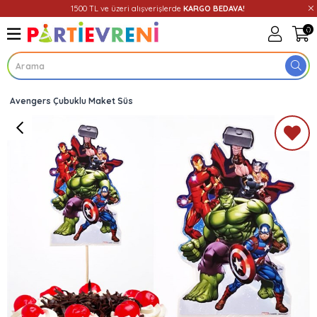
1500 TL ve üzeri alışverişlerde
KARGO BEDAVA!
0
Avengers Çubuklu Maket Süs
Üye Girişi
Üye Ol