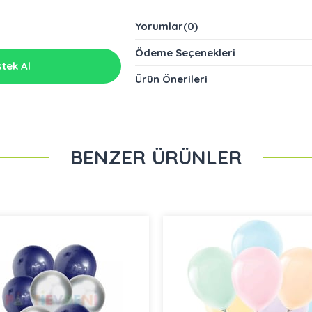
- 7 adet karışık renk kuzucuk baskılı balo
Yorumlar
(0)
Paketin içindeki çubukları birleştirme apara
Ödeme Seçenekleri
kurulumu olup doğum günü ve özel günler
tek Al
Ürün Önerileri
BENZER ÜRÜNLER