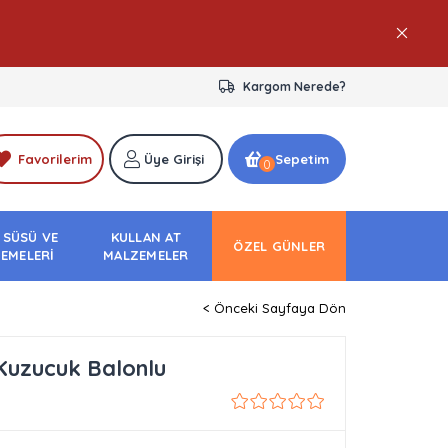
Kargom Nerede?
Favorilerim
Üye Girişi
Sepetim
0
 SÜSÜ VE
KULLAN AT
ÖZEL GÜNLER
EMELERİ
MALZEMELER
< Önceki Sayfaya Dön
 Kuzucuk Balonlu