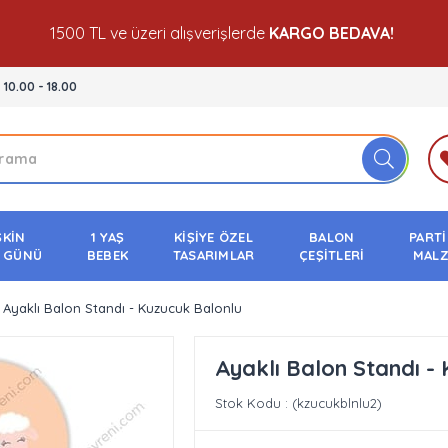
1500 TL ve üzeri alışverişlerde
KARGO BEDAVA!
- 10.00 - 18.00
ŞKİN
1 YAŞ
KİŞİYE ÖZEL
BALON
PARTİ
 GÜNÜ
BEBEK
TASARIMLAR
ÇEŞİTLERİ
MALZ
Ayaklı Balon Standı - Kuzucuk Balonlu
Ayaklı Balon Standı -
Stok Kodu
(kzucukblnlu2)