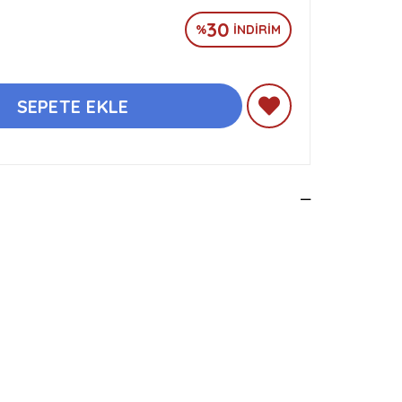
30
%
İNDIRIM