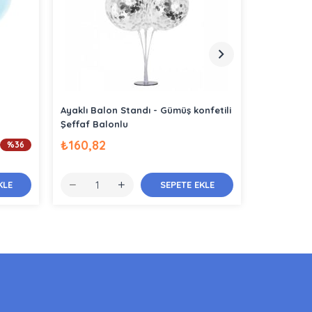
Ayaklı Balon Standı - Gümüş konfetili
Ayaklı Bal
Şeffaf Balonlu
Şeffaf Bal
₺160,82
₺163,11
%36
KLE
SEPETE EKLE