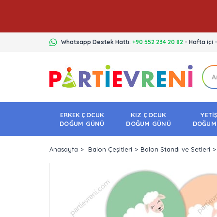
Whatsapp Destek Hattı:
+90 552 234 20 82
- Hafta içi 
ERKEK ÇOCUK
KIZ ÇOCUK
YETİ
DOĞUM GÜNÜ
DOĞUM GÜNÜ
DOĞUM
Anasayfa
Balon Çeşitleri
Balon Standı ve Setleri