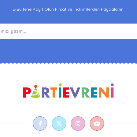
E-Bültene Kayıt Olun Fırsat ve İndirimlerden Faydalanın!