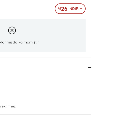
26
%
İNDIRIM
klarımızda kalmamıştır.
erektirmez.