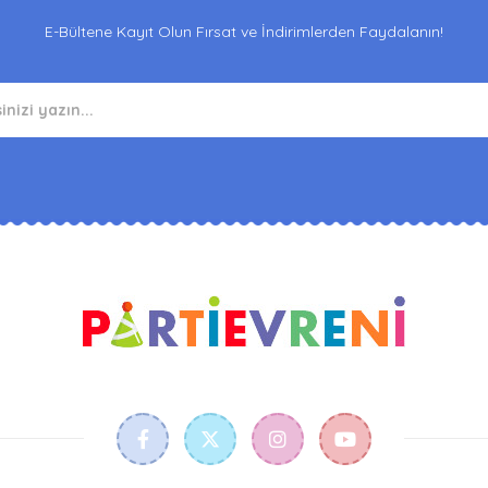
E-Bültene Kayıt Olun Fırsat ve İndirimlerden Faydalanın!