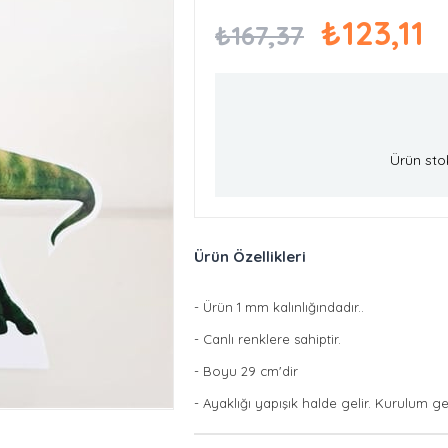
₺123,11
₺167,37
Ürün sto
Ürün Özellikleri
- Ürün 1 mm kalınlığındadır..
- Canlı renklere sahiptir.
- Boyu 29 cm'dir
- Ayaklığı yapışık halde gelir. Kurulum g