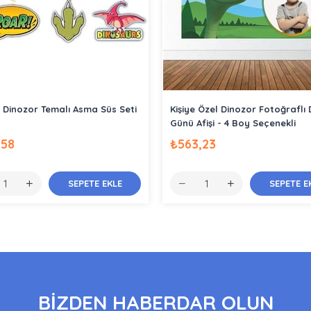
i Dinozor Temalı Asma Süs Seti
Kişiye Özel Dinozor Fotoğrafl
Günü Afişi - 4 Boy Seçenekli
,58
₺563,23
SEPETE EKLE
SEPETE E
BİZDEN HABERDAR OLUN