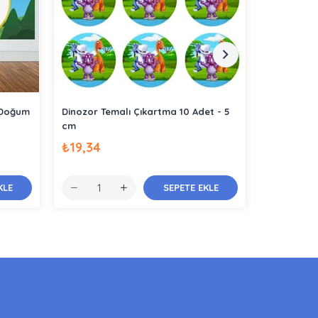
ı Doğum
Dinozor Temalı Çıkartma 10 Adet - 5
Sevimli Di
cm
₺19,34
₺116,05
KLE
SEPETE EKLE