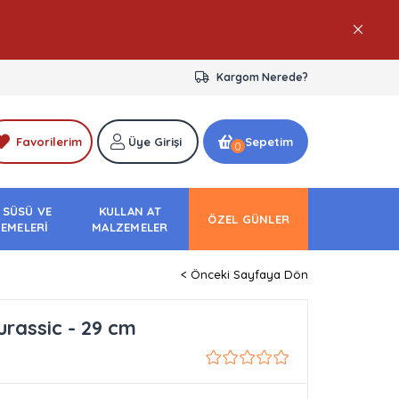
Kargom Nerede?
Favorilerim
Üye Girişi
Sepetim
0
 SÜSÜ VE
KULLAN AT
ÖZEL GÜNLER
EMELERİ
MALZEMELER
< Önceki Sayfaya Dön
urassic - 29 cm