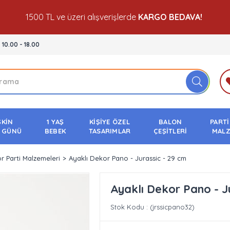
1500 TL ve üzeri alışverişlerde
KARGO BEDAVA!
- 10.00 - 18.00
ŞKİN
1 YAŞ
KİŞİYE ÖZEL
BALON
PARTİ
 GÜNÜ
BEBEK
TASARIMLAR
ÇEŞİTLERİ
MALZ
r Parti Malzemeleri
Ayaklı Dekor Pano - Jurassic - 29 cm
Ayaklı Dekor Pano - J
Stok Kodu
(jrssicpano32)