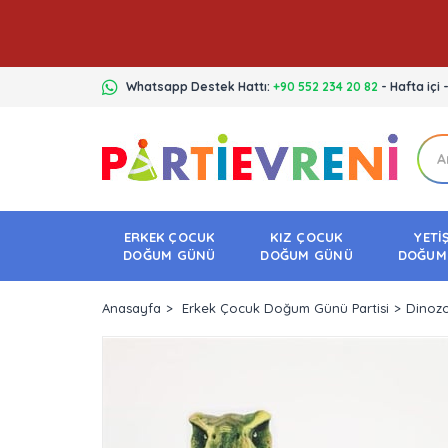
Whatsapp Destek Hattı:
+90 552 234 20 82
- Hafta içi 
ERKEK ÇOCUK
KIZ ÇOCUK
YETİ
DOĞUM GÜNÜ
DOĞUM GÜNÜ
DOĞUM
Anasayfa
Erkek Çocuk Doğum Günü Partisi
Dinozo