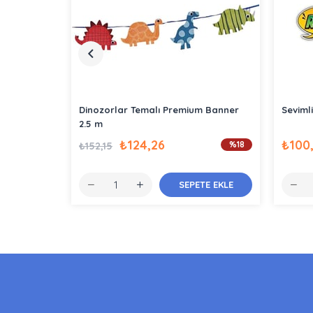
Dinozorlar Temalı Premium Banner
Seviml
2.5 m
₺124,26
₺100
%18
₺152,15
SEPETE EKLE