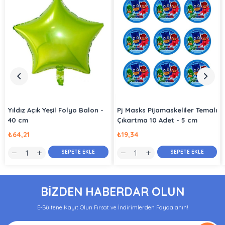
Yıldız Açık Yeşil Folyo Balon -
Pj Masks Pijamaskeliler Temalı
40 cm
Çıkartma 10 Adet - 5 cm
₺64,21
₺19,34
SEPETE EKLE
SEPETE EKLE
BİZDEN HABERDAR OLUN
E-Bültene Kayıt Olun Fırsat ve İndirimlerden Faydalanın!