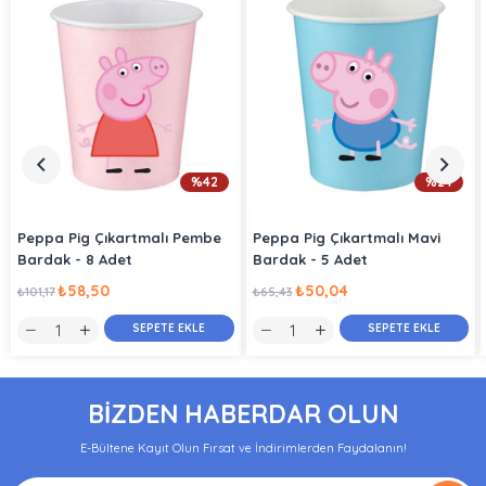
%42
%24
Peppa Pig Çıkartmalı Pembe
Peppa Pig Çıkartmalı Mavi
Bardak - 8 Adet
Bardak - 5 Adet
₺58,50
₺50,04
₺101,17
₺65,43
SEPETE EKLE
SEPETE EKLE
BİZDEN HABERDAR OLUN
E-Bültene Kayıt Olun Fırsat ve İndirimlerden Faydalanın!