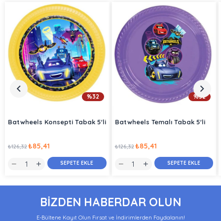
%32
%32
Batwheels Konsepti Tabak 5'li
Batwheels Temalı Tabak 5'li
₺85,41
₺85,41
₺126,32
₺126,32
SEPETE EKLE
SEPETE EKLE
BİZDEN HABERDAR OLUN
E-Bültene Kayıt Olun Fırsat ve İndirimlerden Faydalanın!