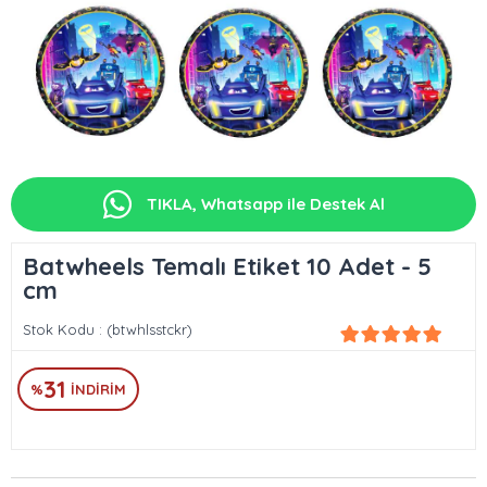
TIKLA, Whatsapp ile Destek Al
Batwheels Temalı Etiket 10 Adet - 5
cm
Stok Kodu
(btwhlsstckr)
31
%
İNDIRIM