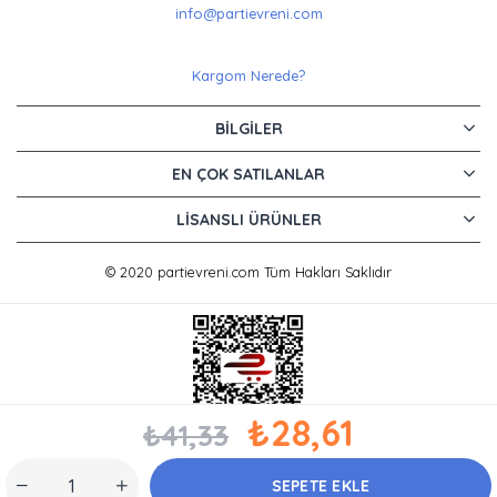
info@partievreni.com
Kargom Nerede?
BILGILER
EN ÇOK SATILANLAR
LISANSLI ÜRÜNLER
© 2020 partievreni.com Tüm Hakları Saklıdır
₺28,61
₺41,33