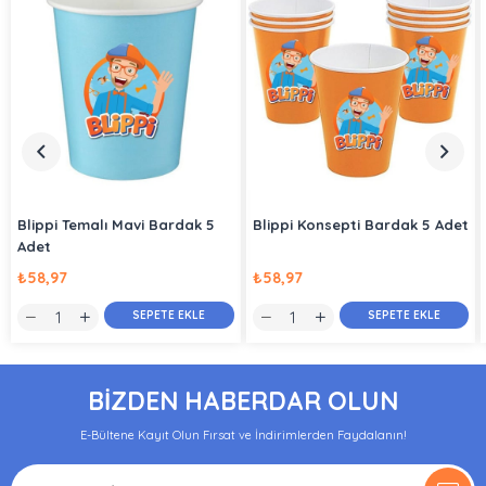
Blippi Temalı Mavi Bardak 5
Blippi Konsepti Bardak 5 Adet
Adet
₺58,97
₺58,97
SEPETE EKLE
SEPETE EKLE
BİZDEN HABERDAR OLUN
E-Bültene Kayıt Olun Fırsat ve İndirimlerden Faydalanın!