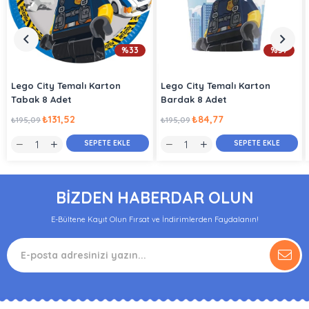
%33
%57
Lego City Temalı Karton
Lego City Temalı Karton
Tabak 8 Adet
Bardak 8 Adet
₺131,52
₺84,77
₺195,09
₺195,09
SEPETE EKLE
SEPETE EKLE
BİZDEN HABERDAR OLUN
E-Bültene Kayıt Olun Fırsat ve İndirimlerden Faydalanın!