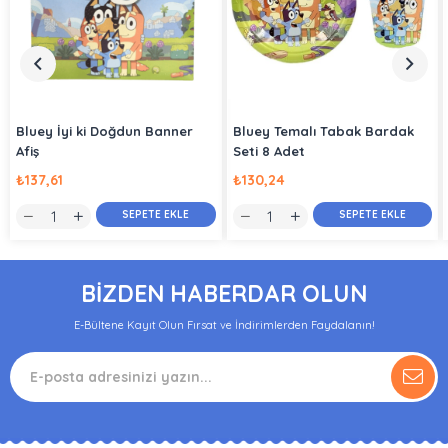
Bluey İyi ki Doğdun Banner
Bluey Temalı Tabak Bardak
Afiş
Seti 8 Adet
₺137,61
₺130,24
SEPETE EKLE
SEPETE EKLE
BİZDEN HABERDAR OLUN
E-Bültene Kayıt Olun Fırsat ve İndirimlerden Faydalanın!