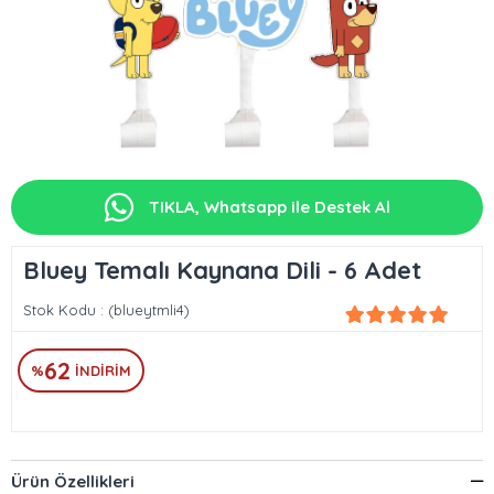
TIKLA, Whatsapp ile Destek Al
Bluey Temalı Kaynana Dili - 6 Adet
Stok Kodu
(blueytmli4)
62
%
İNDIRIM
Ürün Özellikleri