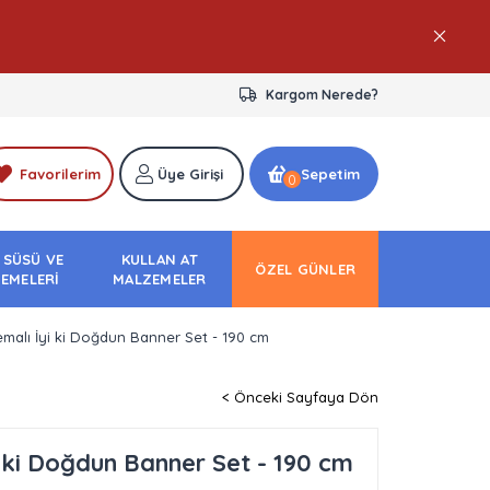
Kargom Nerede?
Favorilerim
Üye Girişi
Sepetim
0
 SÜSÜ VE
KULLAN AT
ÖZEL GÜNLER
EMELERİ
MALZEMELER
emalı İyi ki Doğdun Banner Set - 190 cm
< Önceki Sayfaya Dön
i ki Doğdun Banner Set - 190 cm