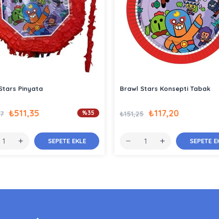
Stars Pinyata
Brawl Stars Konsepti Tabak
₺511,35
₺117,20
%35
27
₺151,25
SEPETE EKLE
SEPETE E