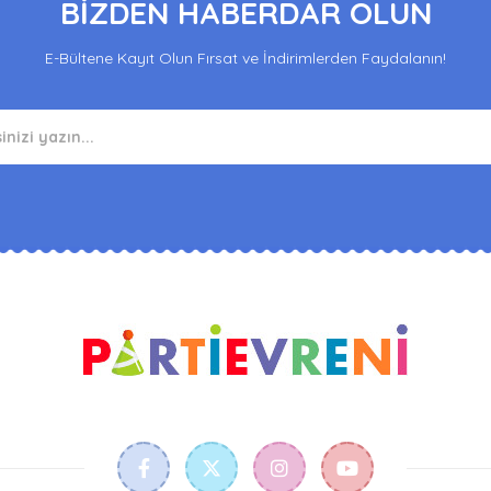
BİZDEN HABERDAR OLUN
E-Bültene Kayıt Olun Fırsat ve İndirimlerden Faydalanın!