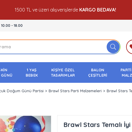
1500 TL ve üzeri alışverişlerde
KARGO BEDAVA!
- 10.00 - 18.00
ŞKİN
1 YAŞ
KİŞİYE ÖZEL
BALON
PARTİ
 GÜNÜ
BEBEK
TASARIMLAR
ÇEŞİTLERİ
MALZ
cuk Doğum Günü Partisi
Brawl Stars Parti Malzemeleri
Brawl Stars T
Brawl Stars Temalı İy