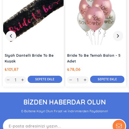
Siyah Dantelli Bride To Be
Bride To Be Temalı Balon - 5
Kuşak
Adet
₺101,87
₺78,06
SEPETE EKLE
SEPETE EKLE
BİZDEN HABERDAR OLUN
E-Bültene Kayıt Olun Fırsat ve İndirimlerden Faydalanın!