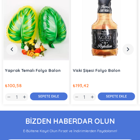
Yaprak Temalı Folyo Balon
Viski Şişesi Folyo Balon
₺100,58
₺193,42
SEPETE EKLE
SEPETE EKLE
BİZDEN HABERDAR OLUN
E-Bültene Kayıt Olun Fırsat ve İndirimlerden Faydalanın!