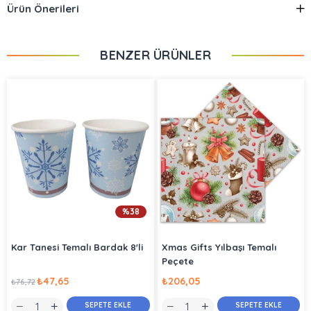
Ürün Önerileri
BENZER ÜRÜNLER
%38
Kar Tanesi Temalı Bardak 8'li
Xmas Gifts Yılbaşı Temalı
Peçete
₺47,65
₺206,05
₺76,72
SEPETE EKLE
SEPETE EKLE