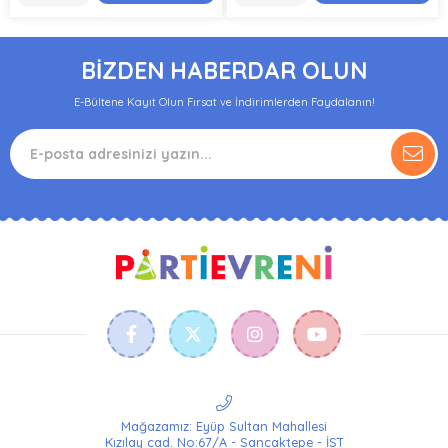
BİZDEN HABERDAR OLUN
E-Bültene Kayıt Olun Fırsat ve İndirimlerden Faydalanın!
Mağazamız: Eyüp Sultan Mahallesi
Kızılay cad. No:67/A - Sancaktepe - İST