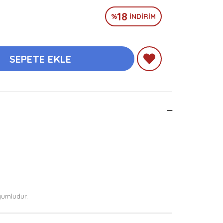
18
%
İNDIRIM
yumludur.