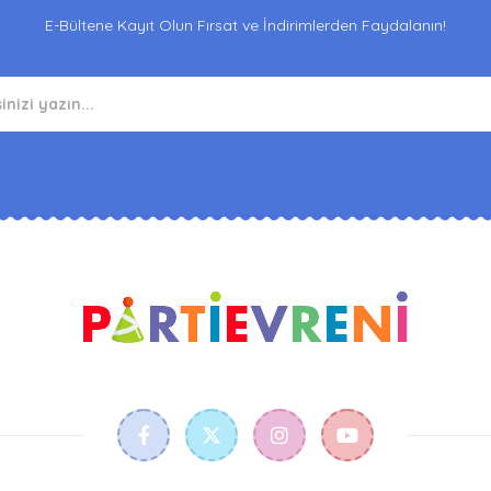
E-Bültene Kayıt Olun Fırsat ve İndirimlerden Faydalanın!