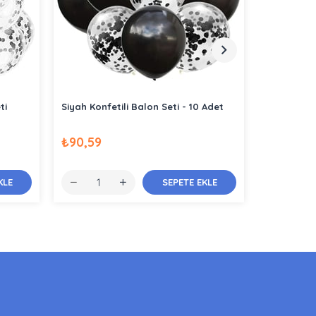
ti
Siyah Konfetili Balon Seti - 10 Adet
Pembe Konf
₺90,59
₺95,16
KLE
SEPETE EKLE