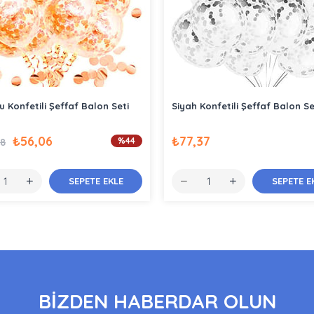
u Konfetili Şeffaf Balon Seti
Siyah Konfetili Şeffaf Balon Se
₺56,06
₺77,37
%44
58
SEPETE EKLE
SEPETE E
BİZDEN HABERDAR OLUN