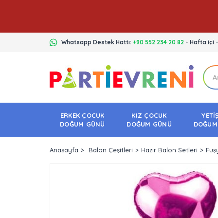
Whatsapp Destek Hattı:
+90 552 234 20 82
- Hafta içi 
ERKEK ÇOCUK
KIZ ÇOCUK
YETİ
DOĞUM GÜNÜ
DOĞUM GÜNÜ
DOĞUM
Anasayfa
Balon Çeşitleri
Hazır Balon Setleri
Fuşy