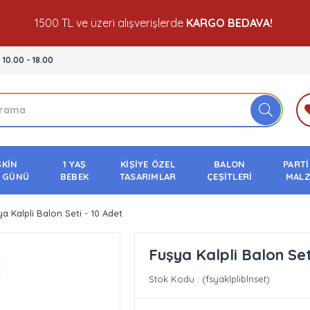
1500 TL ve üzeri alışverişlerde
KARGO BEDAVA!
- 10.00 - 18.00
ŞKİN
1 YAŞ
KİŞİYE ÖZEL
BALON
PARTİ
 GÜNÜ
BEBEK
TASARIMLAR
ÇEŞİTLERİ
MALZ
a Kalpli Balon Seti - 10 Adet
Fuşya Kalpli Balon Set
Stok Kodu
(fsyaklpliblnset)