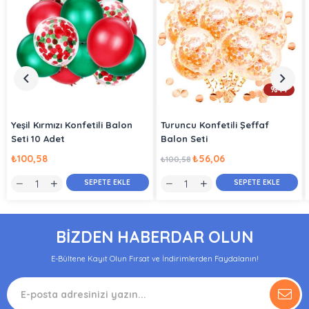
%44
Yeşil Kırmızı Konfetili Balon
Turuncu Konfetili Şeffaf
Seti 10 Adet
Balon Seti
₺100,58
₺56,06
₺100,58
SEPETE EKLE
SEPETE EKLE
BİZDEN HABERDAR OLUN
E-Bültene Kayıt Olun Fırsat ve İndirimlerden Faydalanın!