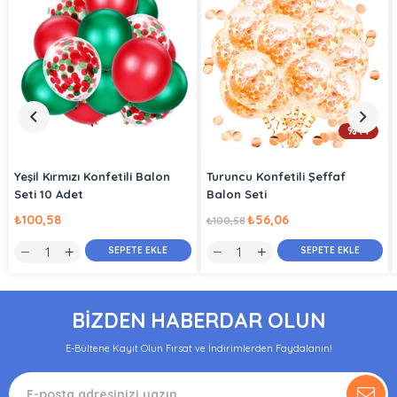
%44
Yeşil Kırmızı Konfetili Balon
Turuncu Konfetili Şeffaf
Seti 10 Adet
Balon Seti
₺100,58
₺56,06
₺100,58
SEPETE EKLE
SEPETE EKLE
BİZDEN HABERDAR OLUN
E-Bültene Kayıt Olun Fırsat ve İndirimlerden Faydalanın!