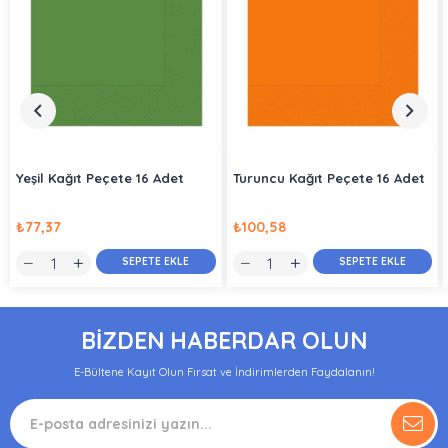
Yeşil Kağıt Peçete 16 Adet
Turuncu Kağıt Peçete 16 Adet
₺77,37
₺100,58
SEPETE EKLE
SEPETE EKLE
BİZDEN HABERDAR OLUN
E-Bültene Kayıt Olun Fırsat ve İndirimlerden Faydalanın!