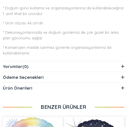
* Doğum günü kutlama ve organizasyonlarınız da kullanabileceğiniz
1. sınıf ithal bir üründür
* Ürün ölçüsü 46 cm'dir.
* Dekorasyonlarınızda ve doğum günleriniz de çok güzel bir arka
plan görünümü sağlar
* Kanserojen madde içermez güvenle organizasyonlarınız da
kullanabilirsiniz.
* Helyum gazı ile şişirildiğinde uçan balon olacaktır.
Yorumlar
(0)
* El pompası ile şişirildiğinde uçma özelliği olmayacaktır ama aynı
Ödeme Seçenekleri
formda görünecektir.
* Balonlar şişirilmemiş olarak gönderilmektedir.
Ürün Önerileri
* Paket içerisinde 1 adet balon bulunmaktadır.
BENZER ÜRÜNLER