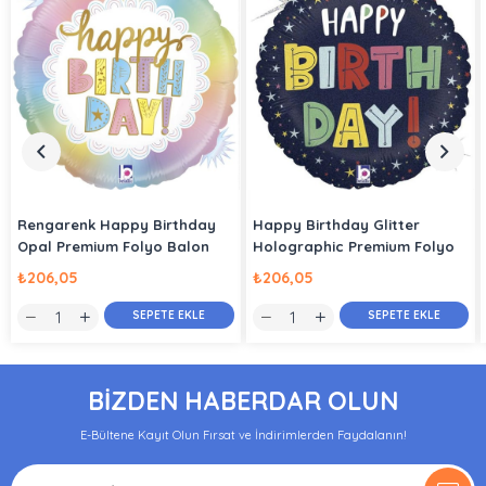
Rengarenk Happy Birthday
Happy Birthday Glitter
Opal Premium Folyo Balon
Holographic Premium Folyo
Balon
₺206,05
₺206,05
SEPETE EKLE
SEPETE EKLE
BİZDEN HABERDAR OLUN
E-Bültene Kayıt Olun Fırsat ve İndirimlerden Faydalanın!