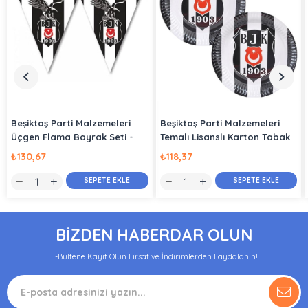
Beşiktaş Parti Malzemeleri
Beşiktaş Parti Malzemeleri
Üçgen Flama Bayrak Seti -
Temalı Lisanslı Karton Tabak
3.20 m
8 Adet
₺130,67
₺118,37
SEPETE EKLE
SEPETE EKLE
BİZDEN HABERDAR OLUN
E-Bültene Kayıt Olun Fırsat ve İndirimlerden Faydalanın!