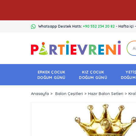
Whatsapp Destek Hattı:
+90 552 234 20 82
- Hafta içi 
ERKEK ÇOCUK
KIZ ÇOCUK
YETİ
DOĞUM GÜNÜ
DOĞUM GÜNÜ
DOĞUM
Anasayfa
Balon Çeşitleri
Hazır Balon Setleri
Kral