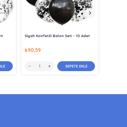
ti
Siyah Konfetili Balon Seti - 10 Adet
Pembe Konf
₺90,59
₺95,16
KLE
SEPETE EKLE