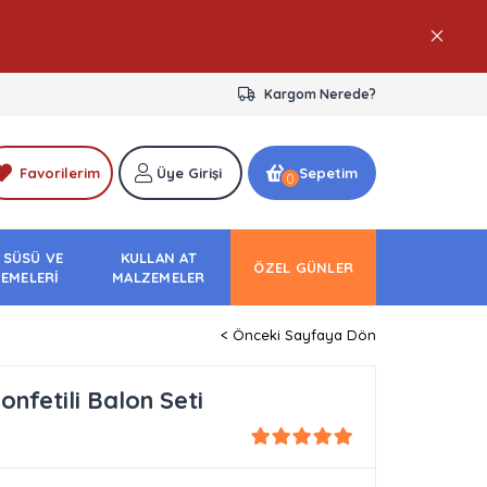
Kargom Nerede?
Favorilerim
Üye Girişi
Sepetim
0
 SÜSÜ VE
KULLAN AT
ÖZEL GÜNLER
EMELERİ
MALZEMELER
< Önceki Sayfaya Dön
nfetili Balon Seti