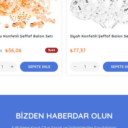
u Konfetili Şeffaf Balon Seti
Siyah Konfetili Şeffaf Balon Se
₺56,06
₺77,37
%44
58
SEPETE EKLE
SEPETE E
BİZDEN HABERDAR OLUN
E-Bültene Kayıt Olun Fırsat ve İndirimlerden Faydalanın!