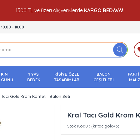
1500 TL ve üzeri alışverişlerde
KARGO BEDAVA!
- 10.00 - 18.00
ŞKİN
1 YAŞ
KİŞİYE ÖZEL
BALON
PARTİ
 GÜNÜ
BEBEK
TASARIMLAR
ÇEŞİTLERİ
MALZ
 Tacı Gold Krom Konfetili Balon Seti
Kral Tacı Gold Krom Ko
Stok Kodu
(krltacigold43)