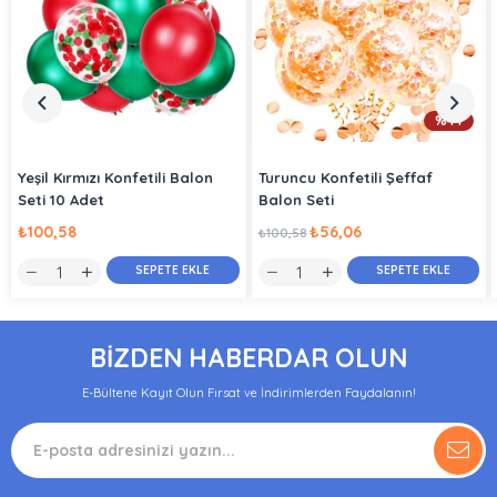
%44
Yeşil Kırmızı Konfetili Balon
Turuncu Konfetili Şeffaf
Seti 10 Adet
Balon Seti
₺100,58
₺56,06
₺100,58
SEPETE EKLE
SEPETE EKLE
BİZDEN HABERDAR OLUN
E-Bültene Kayıt Olun Fırsat ve İndirimlerden Faydalanın!