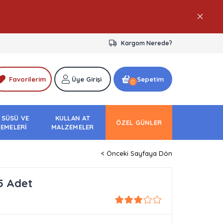
Kargom Nerede?
Favorilerim
Üye Girişi
Sepetim
0
 SÜSÜ VE
KULLAN AT
ÖZEL GÜNLER
EMELERİ
MALZEMELER
< Önceki Sayfaya Dön
5 Adet