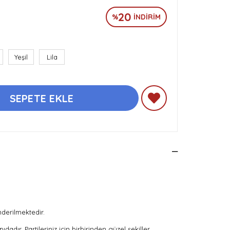
20
%
İNDIRIM
Yeşil
Lila
derilmektedir.
adır. Partileriniz için birbirinden güzel şekiller