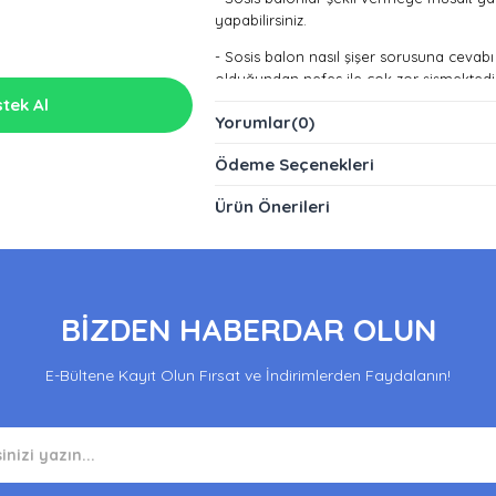
yapabilirsiniz.
- Sosis balon nasıl şişer sorusuna cevabı
olduğundan nefes ile çok zor şişmektedi
tek Al
- Balon pompasını
bu linkten
alabilirsiniz
Yorumlar
(0)
Ödeme Seçenekleri
Ürün Önerileri
BİZDEN HABERDAR OLUN
E-Bültene Kayıt Olun Fırsat ve İndirimlerden Faydalanın!