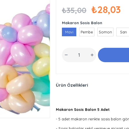
₺28,03
₺35,00
Makaron Sosis Balon
Mavi
Pembe
Somon
Sarı
Ürün Özellikleri
Makaron Sosis Balon 5 Adet
- 5 adet makaron renkte sosis balon gön
- Sosis balonlar şekil vermeye müsait yapıd