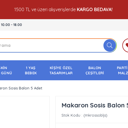
1500 TL ve üzeri alışverişlerde
KARGO BEDAVA!
- 10.00 - 18.00
ŞKİN
1 YAŞ
KİŞİYE ÖZEL
BALON
PARTİ
 GÜNÜ
BEBEK
TASARIMLAR
ÇEŞİTLERİ
MALZ
ron Sosis Balon 5 Adet
Makaron Sosis Balon 
Stok Kodu
(mkrossobljs)