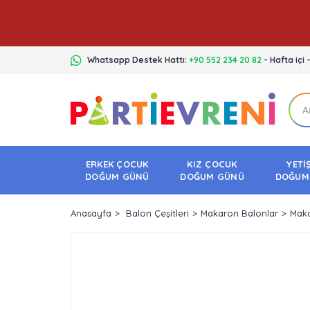
Whatsapp Destek Hattı:
+90 552 234 20 82
- Hafta içi 
ERKEK ÇOCUK
KIZ ÇOCUK
YETİ
DOĞUM GÜNÜ
DOĞUM GÜNÜ
DOĞUM
Anasayfa
Balon Çeşitleri
Makaron Balonlar
Maka