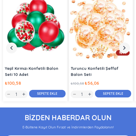
%44
Yeşil Kırmızı Konfetili Balon
Turuncu Konfetili Şeffaf
Seti 10 Adet
Balon Seti
₺100,58
₺56,06
₺100,58
SEPETE EKLE
SEPETE EKLE
BİZDEN HABERDAR OLUN
E-Bültene Kayıt Olun Fırsat ve İndirimlerden Faydalanın!