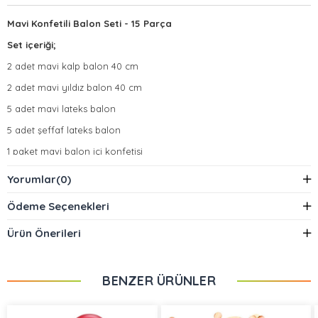
Mavi Konfetili Balon Seti - 15 Parça
Set içeriği;
2 adet mavi kalp balon 40 cm
2 adet mavi yıldız balon 40 cm
5 adet mavi lateks balon
5 adet şeffaf lateks balon
1 paket mavi balon içi konfetisi
NOT: 1 paket mavi balon konfetisini 5 tane şeffaf balonun
Yorumlar
(0)
içerisine eşit miktarda doldurduktan sonra şişiriniz.
Ödeme Seçenekleri
Ürün Önerileri
BENZER ÜRÜNLER