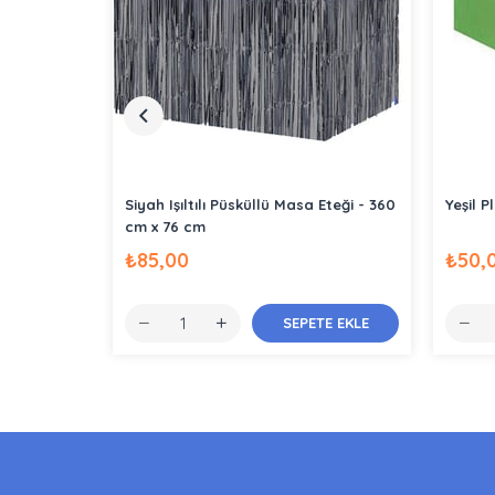
Siyah Işıltılı Püsküllü Masa Eteği - 360
Yeşil 
cm x 76 cm
₺85,00
₺50,
SEPETE EKLE