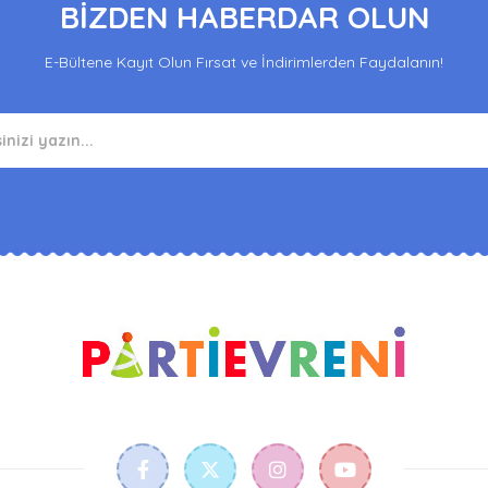
BİZDEN HABERDAR OLUN
E-Bültene Kayıt Olun Fırsat ve İndirimlerden Faydalanın!