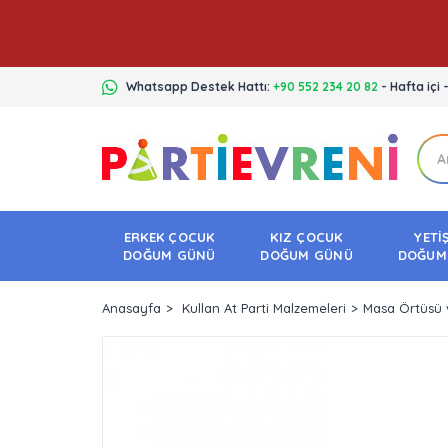
Whatsapp Destek Hattı:
+90 552 234 20 82
- Hafta içi 
ERKEK ÇOCUK
KIZ ÇOCUK
YETİ
DOĞUM GÜNÜ
DOĞUM GÜNÜ
DOĞUM
Anasayfa
Kullan At Parti Malzemeleri
Masa Örtüsü 