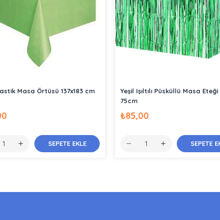
Plastik Masa Örtüsü 137x183 cm
Yeşil Işıltılı Püsküllü Masa Eteği
75cm
00
₺85,00
SEPETE EKLE
SEPETE E