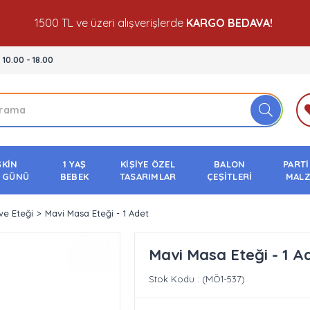
1500 TL ve üzeri alışverişlerde
KARGO BEDAVA!
- 10.00 - 18.00
ŞKİN
1 YAŞ
KİŞİYE ÖZEL
BALON
PARTİ
 GÜNÜ
BEBEK
TASARIMLAR
ÇEŞİTLERİ
MALZ
ve Eteği
Mavi Masa Eteği - 1 Adet
Mavi Masa Eteği - 1 A
Stok Kodu
(MÖ1-537)