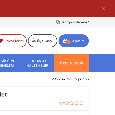
Kargom Nerede?
Favorilerim
Üye Girişi
Sepetim
0
 SÜSÜ VE
KULLAN AT
ÖZEL GÜNLER
EMELERİ
MALZEMELER
< Önceki Sayfaya Dön
det