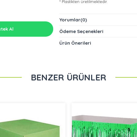
* Plastikten üretilmektedir.
* Hafta içi 16:00'a kadar verilen siparişler
Yorumlar
(0)
tek Al
Ödeme Seçenekleri
Ürün Önerileri
BENZER ÜRÜNLER