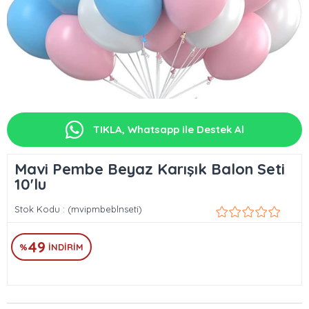
TIKLA, Whatsapp ile Destek Al
Mavi Pembe Beyaz Karışık Balon Seti
10'lu
Stok Kodu
(mvipmbeblnseti)
49
%
İNDIRIM