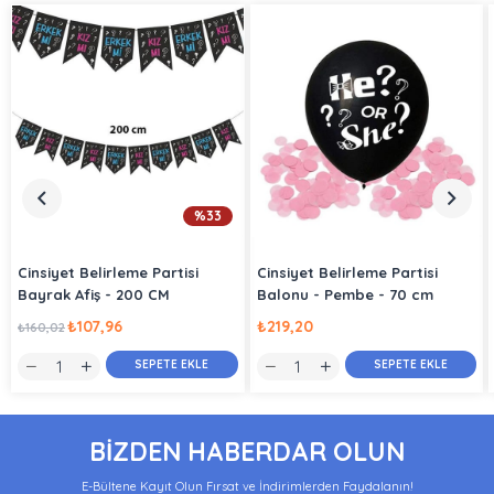
%33
Cinsiyet Belirleme Partisi
Cinsiyet Belirleme Partisi
Bayrak Afiş - 200 CM
Balonu - Pembe - 70 cm
₺107,96
₺219,20
₺160,02
SEPETE EKLE
SEPETE EKLE
BİZDEN HABERDAR OLUN
E-Bültene Kayıt Olun Fırsat ve İndirimlerden Faydalanın!