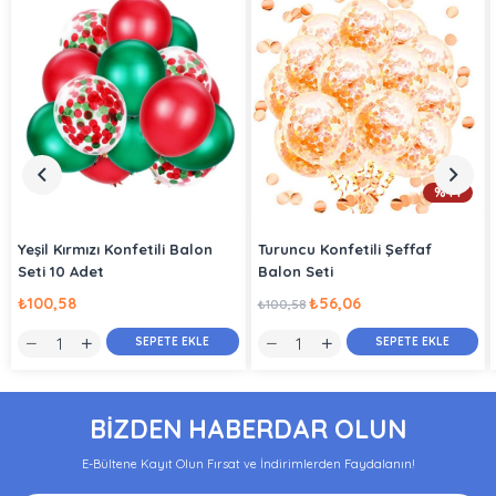
%44
Yeşil Kırmızı Konfetili Balon
Turuncu Konfetili Şeffaf
Seti 10 Adet
Balon Seti
₺100,58
₺56,06
₺100,58
SEPETE EKLE
SEPETE EKLE
BİZDEN HABERDAR OLUN
E-Bültene Kayıt Olun Fırsat ve İndirimlerden Faydalanın!