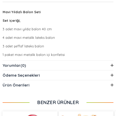
Mavi Yıldızlı Balon Seti
Set içeriği;
3 adet mavi yıldız balon 40 cm
4 adet mavi metalik lateks balon
3 adet şeffaf lateks balon
1 paket mavi metalik balon içi konfetisi
NOT: 1 paket mavi balon konfetisini 3 tane şeffaf balonun
Yorumlar
(0)
içerisine eşit miktar da doldurduktan sonra şişiriniz.
Ödeme Seçenekleri
Ürün Önerileri
BENZER ÜRÜNLER