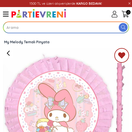
1500 TL ve üzeri alışverişlerde
KARGO BEDAVA!
0
My Melody Temalı Pinyata
Üye Girişi
Üye Ol