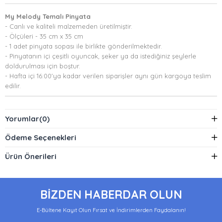
My Melody Temalı Pinyata
- Canlı ve kaliteli malzemeden üretilmiştir.
- Ölçüleri - 35 cm x 35 cm
- 1 adet pinyata sopası ile birlikte gönderilmektedir.
- Pinyatanın içi çeşitli oyuncak, şeker ya da istediğiniz şeylerle
doldurulması için boştur.
- Hafta içi 16:00'ya kadar verilen siparişler aynı gün kargoya teslim
edilir.
Yorumlar
(0)
Ödeme Seçenekleri
Ürün Önerileri
BİZDEN HABERDAR OLUN
E-Bültene Kayıt Olun Fırsat ve İndirimlerden Faydalanın!