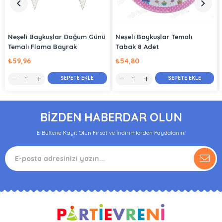
Neşeli Baykuşlar Doğum Günü
Neşeli Baykuşlar Temalı
Temalı Flama Bayrak
Tabak 8 Adet
₺59,96
₺54,80
SEPETE EKLE
SEPETE EKLE
BİZDEN HABERDAR OLUN
E-Bültene Kayıt Olun Fırsat ve İndirimlerden Faydalanın!