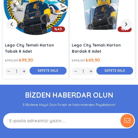
%49
%64
Lego City Temalı Karton
Lego City Temalı Karton
Tabak 8 Adet
Bardak 8 Adet
₺99,90
₺69,90
₺195,09
₺195,09
SEPETE EKLE
SEPETE EKLE
BİZDEN HABERDAR OLUN
E-Bültene Kayıt Olun Fırsat ve İndirimlerden Faydalanın!