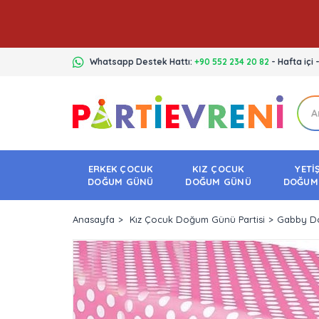
Whatsapp Destek Hattı:
+90 552 234 20 82
- Hafta içi 
ERKEK ÇOCUK
KIZ ÇOCUK
YETİ
DOĞUM GÜNÜ
DOĞUM GÜNÜ
DOĞUM
Anasayfa
Kız Çocuk Doğum Günü Partisi
Gabby Do