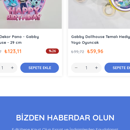
 Dekor Pano - Gabby
Gabby Dollhouse Temalı Hediy
use - 29 cm
Yoyo Oyuncak
₺123,11
₺59,96
%26
7
₺99,72
SEPETE EKLE
SEPETE E
BİZDEN HABERDAR OLUN
E-Bültene Kayıt Olun Fırsat ve İndirimlerden Faydalanın!