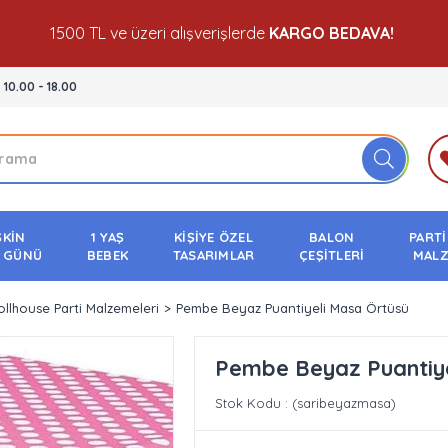
1500 TL ve üzeri alışverişlerde
KARGO BEDAVA!
- 10.00 - 18.00
ŞKİN
1 YAŞ
KİŞİYE ÖZEL
BALON
PARTİ
 GÜNÜ
BEBEK
TASARIMLAR
ÇEŞİTLERİ
MALZ
llhouse Parti Malzemeleri
Pembe Beyaz Puantiyeli Masa Örtüsü
Pembe Beyaz Puantiye
Stok Kodu
(saribeyazmasa)