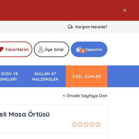
Kargom Nerede?
Favorilerim
Üye Girişi
Sepetim
0
 SÜSÜ VE
KULLAN AT
ÖZEL GÜNLER
EMELERİ
MALZEMELER
< Önceki Sayfaya Dön
li Masa Örtüsü