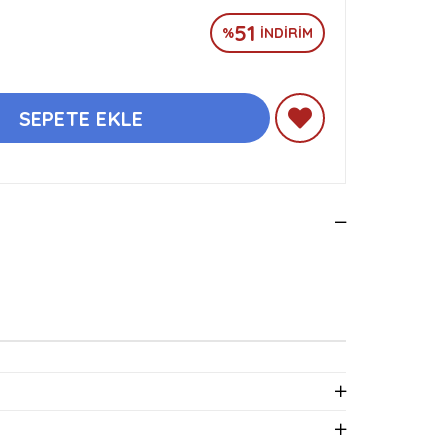
51
%
İNDIRIM