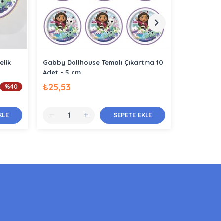
elik
Gabby Dollhouse Temalı Çıkartma 10
Gabby Dol
Adet - 5 cm
cm 1 adet
₺25,53
₺12,64
%40
KLE
SEPETE EKLE