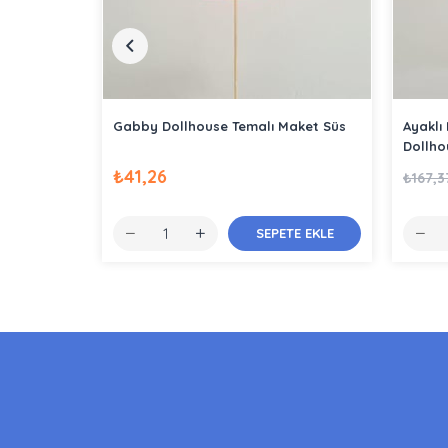
Gabby Dollhouse Temalı Maket Süs
Ayaklı
Dollho
₺41,26
₺167,3
SEPETE EKLE