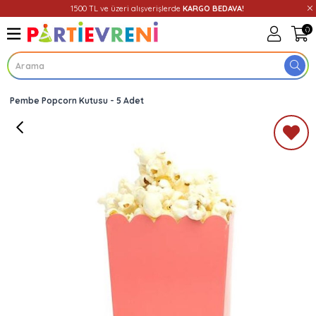
1500 TL ve üzeri alışverişlerde
KARGO BEDAVA!
0
Pembe Popcorn Kutusu - 5 Adet
Üye Girişi
Üye Ol