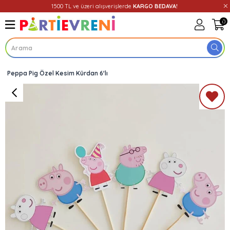
1500 TL ve üzeri alışverişlerde
KARGO BEDAVA!
0
Peppa Pig Özel Kesim Kürdan 6'lı
Üye Girişi
Üye Ol