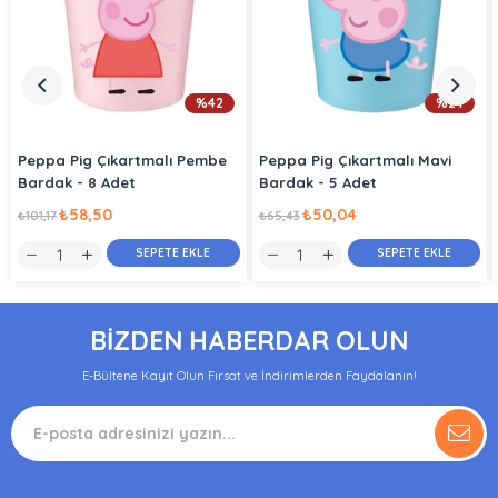
%42
%24
Peppa Pig Çıkartmalı Pembe
Peppa Pig Çıkartmalı Mavi
Bardak - 8 Adet
Bardak - 5 Adet
₺58,50
₺50,04
₺101,17
₺65,43
SEPETE EKLE
SEPETE EKLE
BİZDEN HABERDAR OLUN
E-Bültene Kayıt Olun Fırsat ve İndirimlerden Faydalanın!