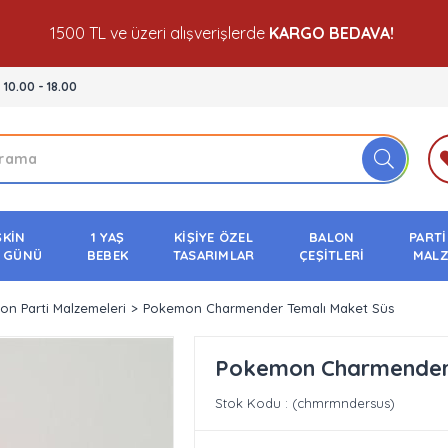
1500 TL ve üzeri alışverişlerde
KARGO BEDAVA!
- 10.00 - 18.00
ŞKİN
1 YAŞ
KİŞİYE ÖZEL
BALON
PARTİ
 GÜNÜ
BEBEK
TASARIMLAR
ÇEŞİTLERİ
MALZ
n Parti Malzemeleri
Pokemon Charmender Temalı Maket Süs
Pokemon Charmender 
Stok Kodu
(chmrmndersus)