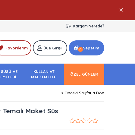
Kargom Nerede?
Favorilerim
Üye Girişi
Sepetim
0
 SÜSÜ VE
KULLAN AT
ÖZEL GÜNLER
EMELERİ
MALZEMELER
< Önceki Sayfaya Dön
Temalı Maket Süs