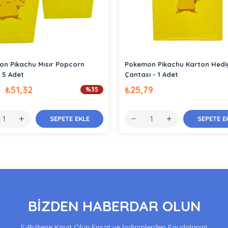
n Pikachu Mısır Popcorn
Pokemon Pikachu Karton Hedi
 5 Adet
Çantası - 1 Adet
₺51,32
₺25,79
%35
SEPETE EKLE
SEPETE E
BİZDEN HABERDAR OLUN
E-Bültene Kayıt Olun Fırsat ve İndirimlerden Faydalanın!