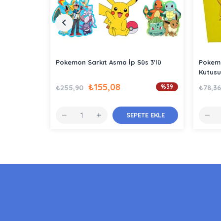
Pokemon Sarkıt Asma İp Süs 3'lü
Pokemo
Kutusu
₺155,08
%39
₺255,90
₺78,36
SEPETE EKLE