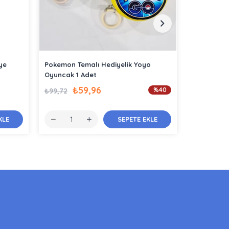
ye
Pokemon Temalı Hediyelik Yoyo
Pokemon Te
Oyuncak 1 Adet
cm
₺59,96
₺19,34
%40
₺99,72
KLE
SEPETE EKLE