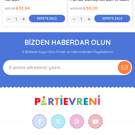
₺33,64
₺50,20
₺51,58
₺130,93
SEPETE EKLE
SEPETE EKLE
BİZDEN HABERDAR OLUN
E-Bültene Kayıt Olun Fırsat ve İndirimlerden Faydalanın!