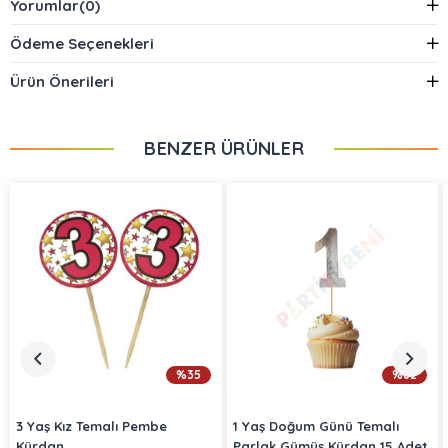
Yorumlar
(0)
Ödeme Seçenekleri
Ürün Önerileri
BENZER ÜRÜNLER
%35
%62
3 Yaş Kız Temalı Pembe
1 Yaş Doğum Günü Temalı
Kürdan
Parlak Gümüş Kürdan 15 Adet