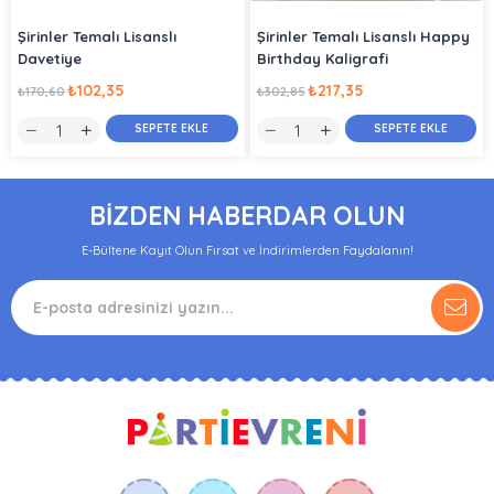
Şirinler Temalı Lisanslı
Şirinler Temalı Lisanslı Happy
Davetiye
Birthday Kaligrafi
₺102,35
₺217,35
₺170,60
₺302,85
SEPETE EKLE
SEPETE EKLE
BİZDEN HABERDAR OLUN
E-Bültene Kayıt Olun Fırsat ve İndirimlerden Faydalanın!