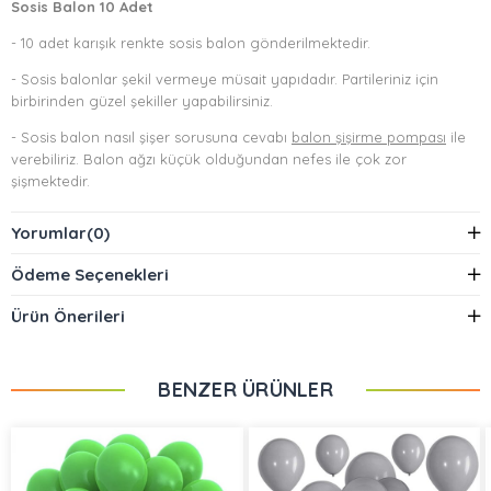
Sosis Balon 10 Adet
- 10 adet karışık renkte sosis balon gönderilmektedir.
- Sosis balonlar şekil vermeye müsait yapıdadır. Partileriniz için
birbirinden güzel şekiller yapabilirsiniz.
- Sosis balon nasıl şişer sorusuna cevabı
balon şişirme pompası
ile
verebiliriz. Balon ağzı küçük olduğundan nefes ile çok zor
şişmektedir.
- Balon pompasını
bu linkten
alabilirsiniz.
Yorumlar
(0)
- Aşağıdaki videoda sosis balondan köpek yapımını izleyebilirsiniz.
Ödeme Seçenekleri
Ürün Önerileri
BENZER ÜRÜNLER