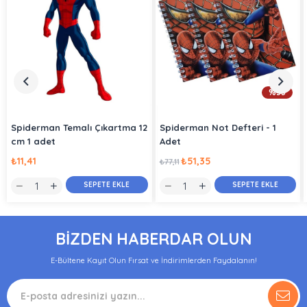
%33
Spiderman Temalı Çıkartma 12
Spiderman Not Defteri - 1
cm 1 adet
Adet
₺11,41
₺51,35
₺77,11
SEPETE EKLE
SEPETE EKLE
BİZDEN HABERDAR OLUN
E-Bültene Kayıt Olun Fırsat ve İndirimlerden Faydalanın!