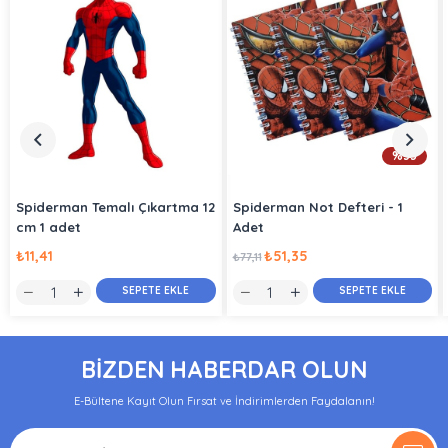
%33
Spiderman Temalı Çıkartma 12
Spiderman Not Defteri - 1
cm 1 adet
Adet
₺11,41
₺51,35
₺77,11
SEPETE EKLE
SEPETE EKLE
BİZDEN HABERDAR OLUN
E-Bültene Kayıt Olun Fırsat ve İndirimlerden Faydalanın!