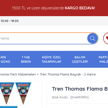
1500 TL ve üzeri alışverişlerde
KARGO BEDAVA!
- 10.00 - 18.00
ŞKİN
1 YAŞ
KİŞİYE ÖZEL
BALON
PARTİ
 GÜNÜ
BEBEK
TASARIMLAR
ÇEŞİTLERİ
MALZ
homas Parti Malzemeleri
Tren Thomas Flama Bayrak - 2 metre
Tren Thomas Flama B
Stok Kodu
(trnelfnflfm)