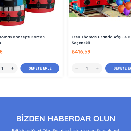
homas Konsepti Karton
Tren Thomas Branda Afiş - 4 
k
Seçenekli
8
₺416,59
SEPETE EKLE
SEPETE E
BİZDEN HABERDAR OLUN
E-Bültene Kayıt Olun Fırsat ve İndirimlerden Faydalanın!