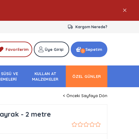
Kargom Nerede?
Favorilerim
Üye Girişi
Sepetim
0
 SÜSÜ VE
KULLAN AT
ÖZEL GÜNLER
EMELERİ
MALZEMELER
< Önceki Sayfaya Dön
ayrak - 2 metre