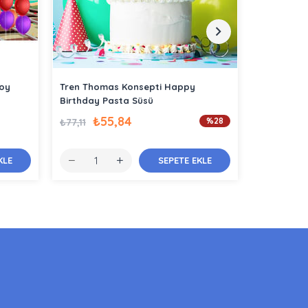
Boy
Tren Thomas Konsepti Happy
Tren Thom
Birthday Pasta Süsü
₺55,84
₺
%28
₺77,11
₺51,82
KLE
SEPETE EKLE