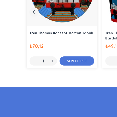
Tren Thomas Konsepti Karton Tabak
Tren T
Barda
₺70,12
₺49,1
SEPETE EKLE