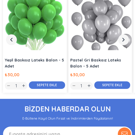
Yeşil Baskısız Lateks Balon - 5
Pastel Gri Baskısız Lateks
Adet
Balon - 5 Adet
₺30,00
₺30,00
SEPETE EKLE
SEPETE EKLE
BİZDEN HABERDAR OLUN
E-Bültene Kayıt Olun Fırsat ve İndirimlerden Faydalanın!