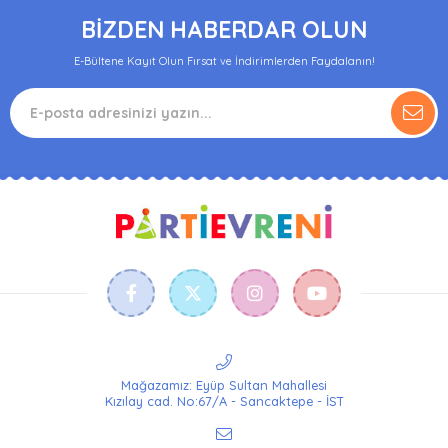
BİZDEN HABERDAR OLUN
E-Bültene Kayıt Olun Fırsat ve İndirimlerden Faydalanın!
Mağazamız: Eyüp Sultan Mahallesi
Kızılay cad. No:67/A - Sancaktepe - İST